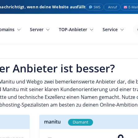
nachrichtigt, wenn deine Website ausfällt
SMS
Anruf
E-Mai
omains
Server
TOP-Anbieter
Service
r Anbieter ist besser?
Manitu und Webgo zwei bemerkenswerte Anbieter dar, die be
Manitu mit seiner klaren Kundenorientierung und einer tr
ette und technische Exzellenz einen Namen gemacht. Nutze
bhosting-Spezialisten am besten zu deinen Online-Ambition
manitu
Diamant