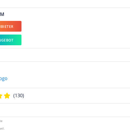
 M
BIETER
NGEBOT
(130)
te
atl.