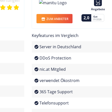
wertungen
25
Angebote
Gut
2,0
ZUM ANBIETER
01/2026
Keyfeatures im Vergleich
Server in Deutschland
DDoS Protection
nic.at Mitglied
verwendet Ökostrom
365 Tage Support
Telefonsupport