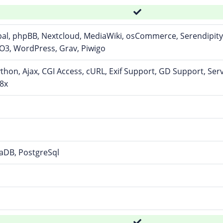
pal, phpBB, Nextcloud, MediaWiki, osCommerce, Serendipit
O3, WordPress, Grav, Piwigo
ython, Ajax, CGI Access, cURL, Exif Support, GD Support, Ser
8x
aDB, PostgreSql