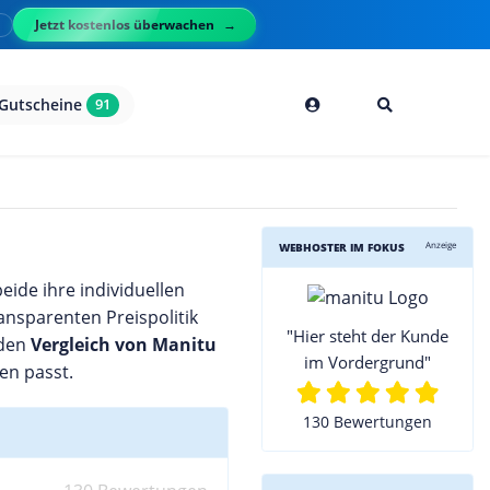
Jetzt kostenlos überwachen
l
Gutscheine
91
Anzeige
WEBHOSTER IM FOKUS
ide ihre individuellen
ansparenten Preispolitik
"Hier steht der Kunde
 den
Vergleich von Manitu
im Vordergrund"
en passt.
130 Bewertungen