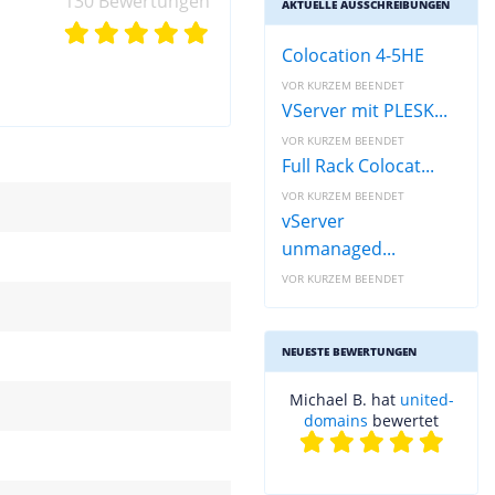
130 Bewertungen
AKTUELLE AUSSCHREIBUNGEN
Colocation 4-5HE
VOR KURZEM BEENDET
VServer mit PLESK...
VOR KURZEM BEENDET
Full Rack Colocat...
VOR KURZEM BEENDET
vServer
unmanaged...
VOR KURZEM BEENDET
NEUESTE BEWERTUNGEN
Michael B. hat
united-
domains
bewertet