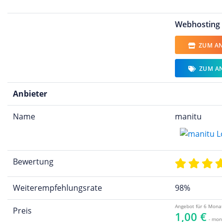
Webhosting
ZUM AN
ZUM A
Anbieter
Name
manitu
Bewertung
Weiterempfehlungsrate
98%
Angebot für 6 Mona
Preis
1,00 €
- mon