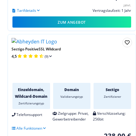
jährl.
Tarifdetails
Vertragslaufzeit: 1 Jahr
ZUM ANGEBOT
Sectigo PositiveSSL Wildcard
4,5
(9)
Einzeldomain,
Domain
Sectigo
Wildcard-Domain
Validierungstyp
Zertifizierer
Zertifizierungstyp
Zielgruppe: Privat,
Verschlüsselung:
Telefonsupport
Gewerbetreibender
256bit
Alle Funktionen
238,00 €