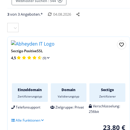
Webhoster suchen : 544
3
von 3 Angeboten.*
04.08.2026
Sectigo PositiveSSL
4,5
(9)
Einzeldomain
Domain
Sectigo
Zertifizierungstyp
Validierungstyp
Zertifizierer
Verschlüsselung:
Telefonsupport
Zielgruppe: Privat
256bit
Alle Funktionen
23,80 €