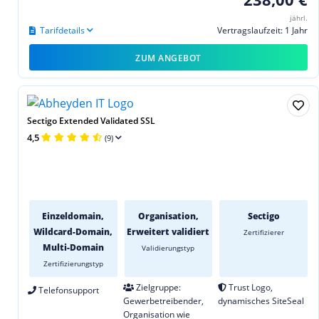
jährl.
Tarifdetails
Vertragslaufzeit: 1 Jahr
ZUM ANGEBOT
Sectigo Extended Validated SSL
4,5
(9)
Einzeldomain,
Organisation,
Sectigo
Wildcard-Domain,
Erweitert validiert
Zertifizierer
Multi-Domain
Validierungstyp
Zertifizierungstyp
Zielgruppe:
Trust Logo,
Telefonsupport
Gewerbetreibender,
dynamisches SiteSeal
Organisation wie