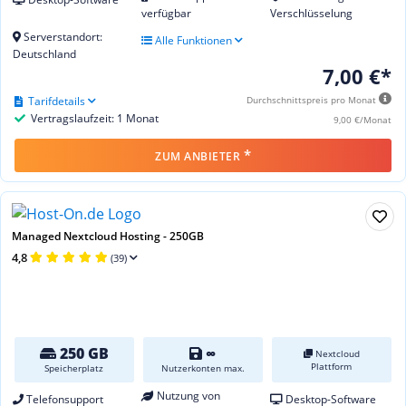
verfügbar
Verschlüsselung
Serverstandort:
Alle Funktionen
Deutschland
7,00 €*
Tarifdetails
Durchschnittspreis pro Monat
Vertragslaufzeit: 1 Monat
9,00 €/Monat
*
ZUM ANBIETER
Managed Nextcloud Hosting - 250GB
4,8
(39)
250 GB
∞
Nextcloud
Plattform
Speicherplatz
Nutzerkonten max.
Nutzung von
Telefonsupport
Desktop-Software