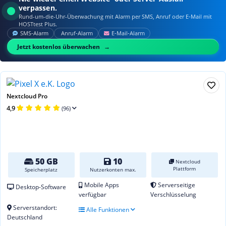
verpassen.
Rund-um-die-Uhr-Überwachung mit Alarm per SMS, Anruf oder E‑Mail mit
HOSTtest Plus.
SMS‑Alarm
Anruf‑Alarm
E‑Mail‑Alarm
Jetzt kostenlos überwachen
Nextcloud Pro
4,9
(96)
50 GB
10
Nextcloud
Plattform
Speicherplatz
Nutzerkonten max.
Mobile Apps
Serverseitige
Desktop-Software
verfügbar
Verschlüsselung
Serverstandort:
Alle Funktionen
Deutschland