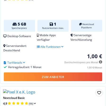
5 GB
1
Nextcloud
Plattform
Speicherplatz
Nutzerkonten max.
Mobile Apps
Serverseitige
Desktop-Software
verfügbar
Verschlüsselung
Serverstandort:
Alle Funktionen
Deutschland
1,00 €
Tarifdetails
Durchschnittspreis pro Monat
Vertragslaufzeit: 1 Monat
1,00 €/Monat
ZUM ANBIETER
Nextcloud Basic
4,9
(96)