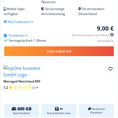
Ökostrom
Mobile Apps
Serverseitige
Serverstandort:
verfügbar
Verschlüsselung
Deutschland
Alle Funktionen
9,00 €
Tarifdetails
Durchschnittspreis pro Monat
Vertragslaufzeit: 1 Monat
9,00 €/Monat
ZUM ANBIETER
Managed Nextcloud 600
1,2
(1)
600 GB
∞
Nextcloud
Plattform
Speicherplatz
Nutzerkonten max.