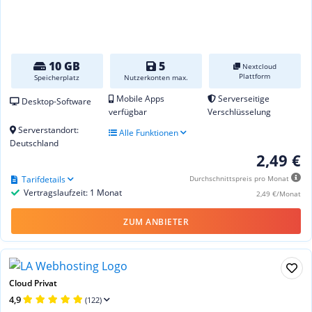
10 GB
5
Nextcloud
Plattform
Speicherplatz
Nutzerkonten max.
Mobile Apps
Serverseitige
Desktop-Software
verfügbar
Verschlüsselung
Serverstandort:
Alle Funktionen
Deutschland
2,49 €
Tarifdetails
Durchschnittspreis pro Monat
Vertragslaufzeit: 1 Monat
2,49 €/Monat
ZUM ANBIETER
Cloud Privat
4,9
(122)