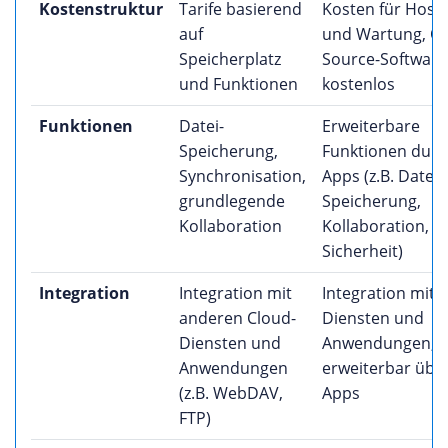
Kostenstruktur
Tarife basierend
Kosten für Host
auf
und Wartung, O
Speicherplatz
Source-Software
und Funktionen
kostenlos
Funktionen
Datei-
Erweiterbare
Speicherung,
Funktionen durc
Synchronisation,
Apps (z.B. Datei-
grundlegende
Speicherung,
Kollaboration
Kollaboration,
Sicherheit)
Integration
Integration mit
Integration mit v
anderen Cloud-
Diensten und
Diensten und
Anwendungen,
Anwendungen
erweiterbar übe
(z.B. WebDAV,
Apps
FTP)