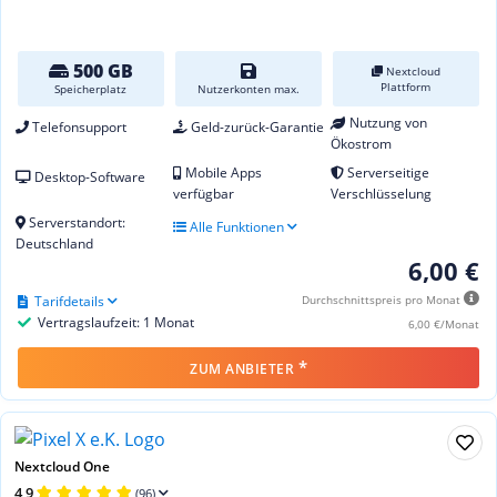
500 GB
Nextcloud
Plattform
Speicherplatz
Nutzerkonten max.
Nutzung von
Telefonsupport
Geld-zurück-Garantie
Ökostrom
Mobile Apps
Serverseitige
Desktop-Software
verfügbar
Verschlüsselung
Serverstandort:
Alle Funktionen
Deutschland
6,00 €
Tarifdetails
Durchschnittspreis pro Monat
Vertragslaufzeit: 1 Monat
6,00 €/Monat
*
ZUM ANBIETER
Nextcloud One
4,9
(96)