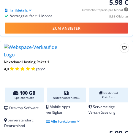
5,98 €
Tarifdetails
Durchschnittspreis pro Monat
Vertragslaufzeit: 1 Monat
5,98 €/Monat
ZUM ANBIETER
Nextcloud Hosting Paket 1
4,9
(22)
100 GB
Nextcloud
Plattform
Speicherplatz
Nutzerkonten max.
Mobile Apps
Serverseitige
Desktop-Software
verfügbar
Verschlüsselung
Serverstandort:
Alle Funktionen
Deutschland
5,99 €