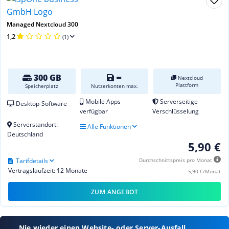
Managed Nextcloud 300
1,2
(1)
300 GB
∞
Nextcloud
Plattform
Speicherplatz
Nutzerkonten max.
Mobile Apps
Serverseitige
Desktop-Software
verfügbar
Verschlüsselung
Serverstandort:
Alle Funktionen
Deutschland
5,90 €
Tarifdetails
Durchschnittspreis pro Monat
Vertragslaufzeit: 12 Monate
5,90 €/Monat
ZUM ANGEBOT
Nie wieder einen Website- oder Server-Ausfall