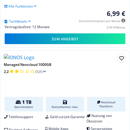
Alle Funktionen
6,99 €
Tarifdetails
Durchschnittspreis pro Monat
Vertragslaufzeit: 12 Monate
6,99 €/Monat
ZUM ANGEBOT
Managed Nextcloud 1000GB
2,2
(121)
1 TB
Nextcloud
Plattform
Speicherplatz
Nutzerkonten max.
Nutzung von
Telefonsupport
Geld-zurück-Garantie
Ökostrom
Mobile Apps
Serverseitige
Desktop-Software