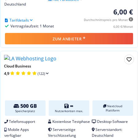
Deutschland
6,00 €
Tarifdetails
Durchschnittspreis pro Monat
Vertragslaufzeit: 1 Monat
6,00 €/Monat
*
ZUM ANBIETER
Cloud Business
4,9
(122)
500 GB
∞
Nextcloud
Plattform
Speicherplatz
Nutzerkonten max.
Telefonsupport
Kostenlose Testphase
Desktop-Software
Mobile Apps
Serverseitige
Serverstandort:
verfügbar
Verschlüsselung
Deutschland