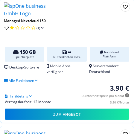
Managed Nextcloud 150
1,2
(1)
150 GB
∞
Nextcloud
Plattform
Speicherplatz
Nutzerkonten max.
Mobile Apps
Serverstandort:
Desktop-Software
verfügbar
Deutschland
Alle Funktionen
3,90 €
Tarifdetails
Durchschnittspreis pro Monat
Vertragslaufzeit: 12 Monate
3,90 €/Monat
ZUM ANGEBOT