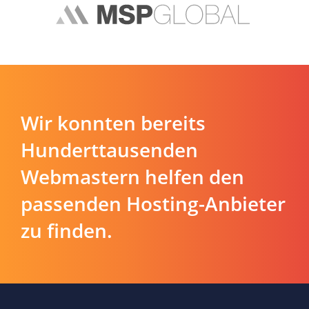
Wir konnten bereits
Hunderttausenden
Webmastern helfen den
passenden Hosting-Anbieter
zu finden.