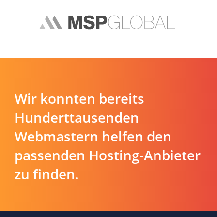
Wir konnten bereits
Hunderttausenden
Webmastern helfen den
passenden Hosting-Anbieter
zu finden.