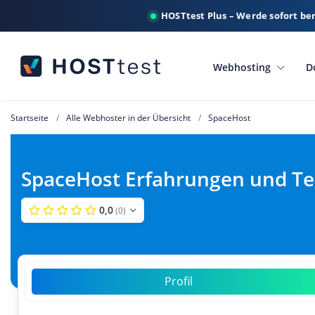
HOSTtest Plus – Werde sofort be
Webhosting
D
Startseite
Alle Webhoster in der Übersicht
SpaceHost
SpaceHost Erfahrungen und Te
0,0
(0)
Profil