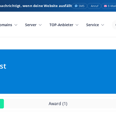
nachrichtigt, wenn deine Website ausfällt
SMS
Anruf
E-Mai
omains
Server
TOP-Anbieter
Service
st
Award
(1)