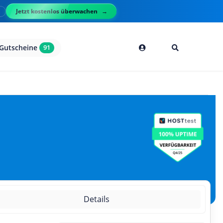
Jetzt kostenlos überwachen
l
Gutscheine
91
Details