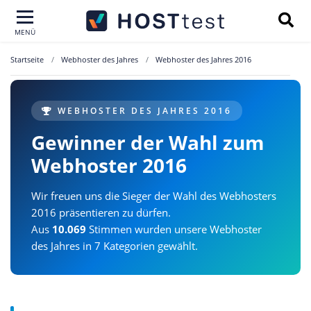
MENÜ
Startseite
Webhoster des Jahres
Webhoster des Jahres 2016
WEBHOSTER DES JAHRES 2016
Gewinner der Wahl zum
Webhoster 2016
Wir freuen uns die Sieger der Wahl des Webhosters
2016 präsentieren zu dürfen.
Aus
10.069
Stimmen wurden unsere Webhoster
des Jahres in 7 Kategorien gewählt.