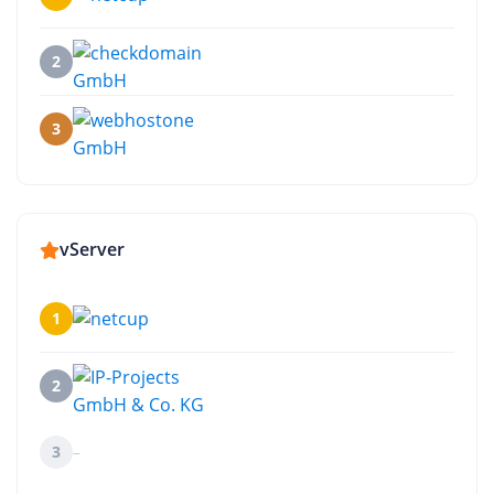
2
3
vServer
1
2
3
–