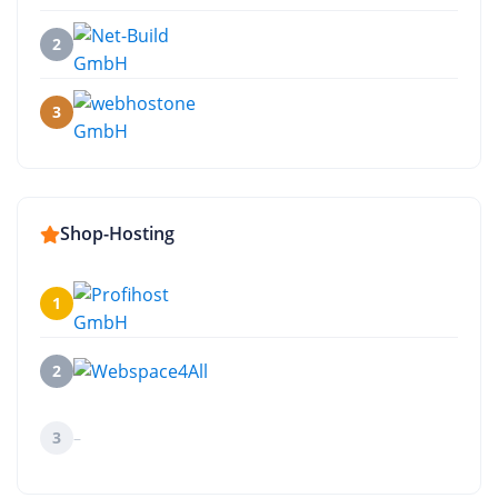
2
3
Shop-Hosting
1
2
3
–