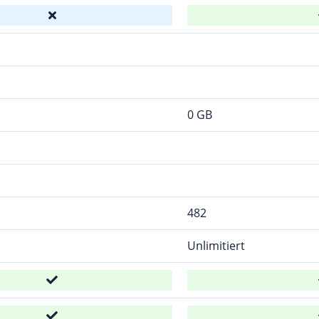
0 GB
482
Unlimitiert