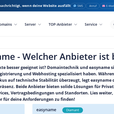
nachrichtigt, wenn deine Website ausfällt
SMS
Anruf
E-Mai
omains
Server
TOP-Anbieter
Service
me - Welcher Anbieter ist 
ekte besser geeignet ist? Domaintechnik und easyname 
egistrierung und Webhosting spezialisiert haben. Währ
kus auf technische Stabilität überzeugt, legt easyname
räsenz. Beide Anbieter bieten solide Lösungen für Priva
ices, Vertragsbedingungen und Standorten. Lies weiter,
 für deine Anforderungen zu finden!
easyname
Diamant