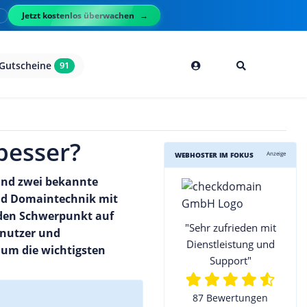
Jetzt kostenlos überwachen
l
Gutscheine
91
besser?
Anzeige
WEBHOSTER IM FOKUS
sind zwei bekannte
end Domaintechnik mit
 den Schwerpunkt auf
"Sehr zufrieden mit
tnutzer und
Dienstleistung und
 um die wichtigsten
Support"
87 Bewertungen