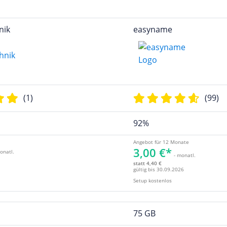
nik
easyname
(1)
(99)
92%
Angebot für 12 Monate
3,00 €*
onatl.
- monatl.
statt 4,40 €
gültig bis 30.09.2026
Setup kostenlos
75 GB