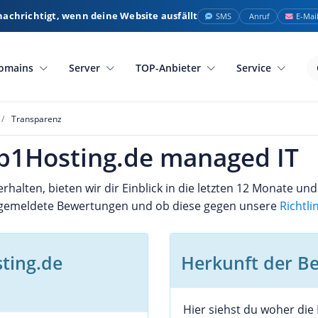
nachrichtigt, wenn deine Website ausfällt
SMS
Anruf
E-Mai
omains
Server
TOP-Anbieter
Service
Transparenz
 p1Hosting.de managed IT
lten, bieten wir dir Einblick in die letzten 12 Monate und 
 gemeldete Bewertungen und ob diese gegen unsere
Richtl
ting.de
Herkunft der B
Hier siehst du woher di