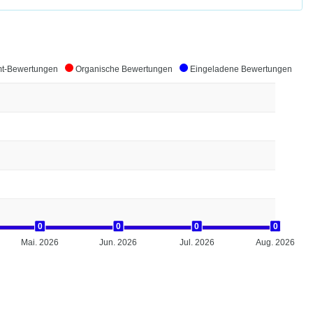
t-Bewertungen
Organische Bewertungen
Eingeladene Bewertungen
0
0
0
0
0
0
0
0
0
0
0
0
Mai. 2026
Jun. 2026
Jul. 2026
Aug. 2026