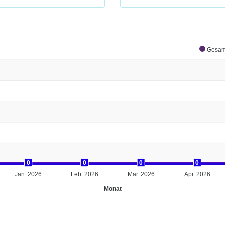
Gesam
0
0
0
0
0
0
0
0
0
0
0
0
Jan. 2026
Feb. 2026
Mär. 2026
Apr. 2026
Monat