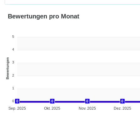
Bewertungen pro Monat
5
4
Bewertungen
3
2
1
0
0
0
0
0
0
0
0
0
0
0
0
0
Sep. 2025
Okt. 2025
Nov. 2025
Dez. 2025