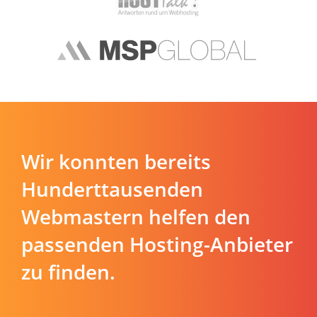
Wir konnten bereits
Hunderttausenden
Webmastern helfen den
passenden Hosting-Anbieter
zu finden.