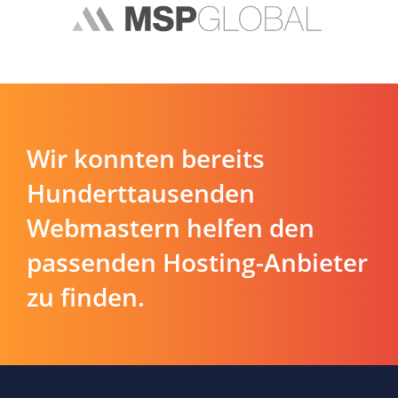
Wir konnten bereits
Hunderttausenden
Webmastern helfen den
passenden Hosting-Anbieter
zu finden.