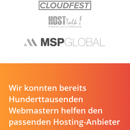
Wir konnten bereits
Hunderttausenden
Webmastern helfen den
passenden Hosting-Anbieter