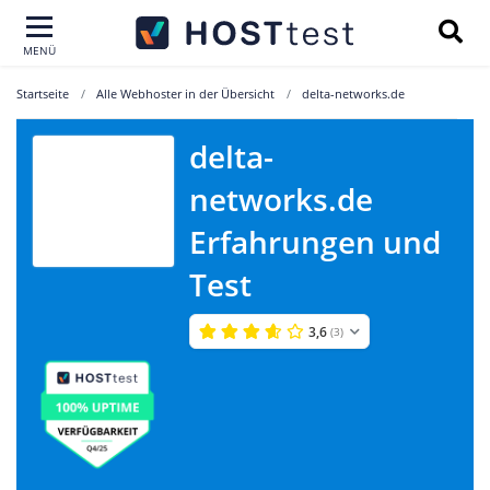
MENÜ
Startseite
Alle Webhoster in der Übersicht
delta-networks.de
delta-
delta-
networks.de
networks.de
Erfahrungen und
Test
3,6
(3)