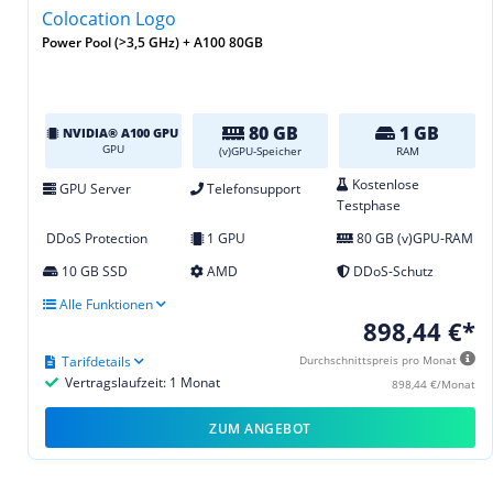
Power Pool (>3,5 GHz) + A100 80GB
80 GB
1 GB
NVIDIA® A100 GPU
GPU
(v)GPU-Speicher
RAM
Kostenlose
GPU Server
Telefonsupport
Testphase
DDoS Protection
1 GPU
80 GB (v)GPU-RAM
10 GB SSD
AMD
DDoS-Schutz
Alle Funktionen
898,44 €*
Tarifdetails
Durchschnittspreis pro Monat
Vertragslaufzeit: 1 Monat
898,44 €/Monat
ZUM ANGEBOT