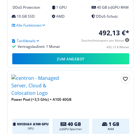
DDoS Protection
1 GPU
40 GB (v)GPU-RAM
10 GB SSD
AMD
DDoS-Schutz
Alle Funktionen
492,13 €*
Tarifdetails
Durchschnittspreis pro Monat
Vertragslaufzeit: 1 Monat
492,13 €/Monat
ZUM ANGEBOT
Power Pool (>3,5 GHz) + A100 40GB
40 GB
1 GB
NVIDIA® A100 GPU
GPU
(v)GPU-Speicher
RAM