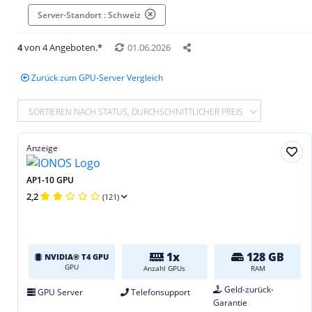
Server-Standort : Schweiz
4
von 4 Angeboten.*
01.06.2026
Zurück zum GPU-Server Vergleich
SORTIEREN NACH STATUS, DURCHSCHNITTLICHER PREIS
Anzeige
AP1-10 GPU
2,2
(121)
1x
128 GB
NVIDIA® T4 GPU
GPU
Anzahl GPUs
RAM
Geld-zurück-
GPU Server
Telefonsupport
Garantie