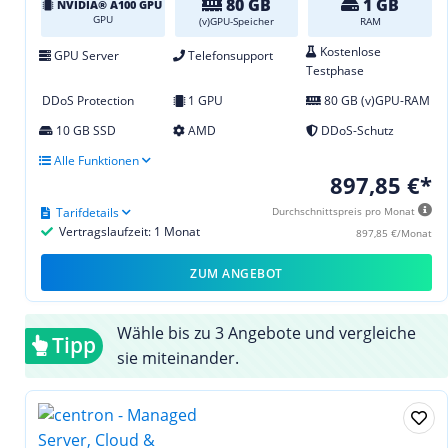
80 GB
1 GB
NVIDIA® A100 GPU
GPU
(v)GPU-Speicher
RAM
Kostenlose
GPU Server
Telefonsupport
Testphase
DDoS Protection
1 GPU
80 GB (v)GPU-RAM
10 GB SSD
AMD
DDoS-Schutz
Alle Funktionen
897,85 €*
Tarifdetails
Durchschnittspreis pro Monat
Vertragslaufzeit: 1 Monat
897,85 €/Monat
ZUM ANGEBOT
Wähle bis zu 3 Angebote und vergleiche
Tipp
sie miteinander.