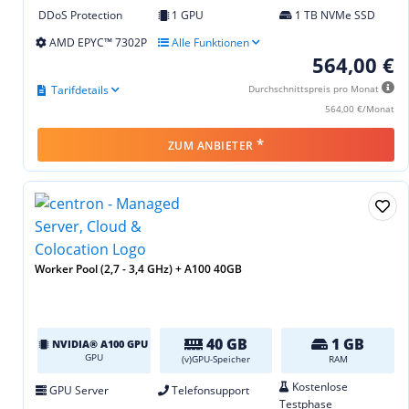
DDoS Protection
1 GPU
1 TB NVMe SSD
AMD EPYC™ 7302P
Alle Funktionen
564,00 €
Tarifdetails
Durchschnittspreis pro Monat
564,00 €/Monat
*
ZUM ANBIETER
Worker Pool (2,7 - 3,4 GHz) + A100 40GB
40 GB
1 GB
NVIDIA® A100 GPU
GPU
(v)GPU-Speicher
RAM
Kostenlose
GPU Server
Telefonsupport
Testphase