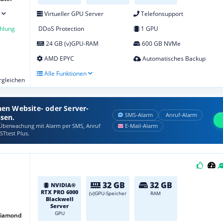
Virtueller GPU Server
Telefonsupport
hlung
DDoS Protection
1 GPU
24 GB (v)GPU-RAM
600 GB NVMe
AMD EPYC
Automatisches Backup
Alle Funktionen
ergleichen
nen Website- oder Server-
SMS‑Alarm
Anruf‑Alarm
ssen.
berwachung mit Alarm per SMS, Anruf
E‑Mail‑Alarm
STtest Plus.
32 GB
32 GB
NVIDIA®
RTX PRO 6000
(v)GPU-Speicher
RAM
Blackwell
Server
GPU
Diamond