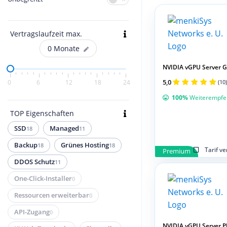
Vertragslaufzeit max.
0
Monate
NVIDIA vGPU Server G
5,0
0
6
12
18
24
(10)
100%
Weiterempfe
TOP Eigenschaften
SSD
Managed
18
11
Backup
Grünes Hosting
18
18
Tarif v
Premium
DDOS Schutz
11
One-Click-Installer
0
Ressourcen erweiterbar
0
API-Zugang
0
NVIDIA vGPU Server Pl