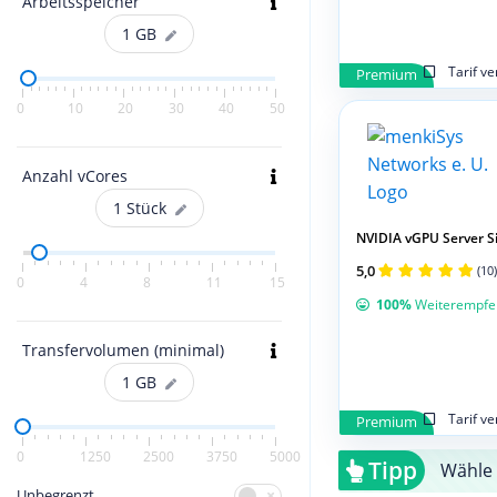
Arbeitsspeicher
1
GB
Tarif v
Premium
0
10
20
30
40
50
Anzahl vCores
1
Stück
NVIDIA vGPU Server Si
5,0
(10)
0
4
8
11
15
100%
Weiterempfe
Transfervolumen (minimal)
1
GB
Tarif v
Premium
0
1250
2500
3750
5000
Tipp
Wähle 
Unbegrenzt