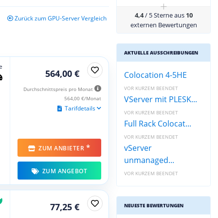
+
4,4
/ 5 Sterne aus
10
Zurück zum GPU-Server Vergleich
externen Bewertungen
AKTUELLE AUSSCHREIBUNGEN
e
564,00 €
Colocation 4-5HE
VOR KURZEM BEENDET
Durchschnittspreis pro Monat
VServer mit PLESK...
564,00 €/Monat
Tarifdetails
VOR KURZEM BEENDET
Full Rack Colocat...
VOR KURZEM BEENDET
*
vServer
ZUM ANBIETER
unmanaged...
ZUM ANGEBOT
VOR KURZEM BEENDET
77,25 €
NEUESTE BEWERTUNGEN