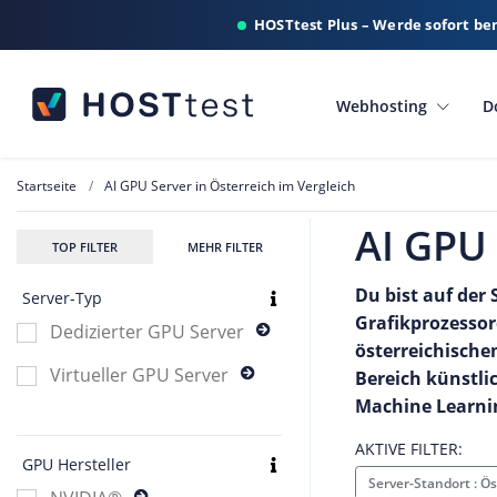
HOSTtest Plus – Werde sofort be
Webhosting
D
Startseite
AI GPU Server in Österreich im Vergleich
AI GPU 
TOP FILTER
MEHR FILTER
Du bist auf der
Server-Typ
Grafikprozessore
Dedizierter GPU Server
österreichische
Virtueller GPU Server
Bereich künstlic
Machine Learnin
AKTIVE FILTER:
GPU Hersteller
Server-Standort : Ö