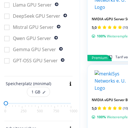
Llama GPU Server
DeepSeek GPU Server
NVIDIA vGPU Server S
Mistral GPU Server
5,0
(10)
100%
Weiterempfe
Qwen GPU Server
Gemma GPU Server
Tarif v
Premium
GPT-OSS GPU Server
Speicherplatz (minimal)
1
GB
NVIDIA vGPU Server 
5,0
(10)
0
250
500
750
1000
100%
Weiterempfe