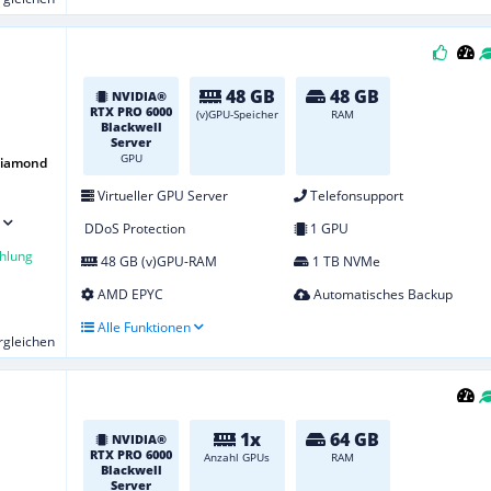
48 GB
48 GB
NVIDIA®
RTX PRO 6000
(v)GPU-Speicher
RAM
Blackwell
Server
GPU
Diamond
Virtueller GPU Server
Telefonsupport
DDoS Protection
1 GPU
hlung
48 GB (v)GPU-RAM
1 TB NVMe
AMD EPYC
Automatisches Backup
Alle Funktionen
ergleichen
1x
64 GB
NVIDIA®
RTX PRO 6000
Anzahl GPUs
RAM
Blackwell
Server