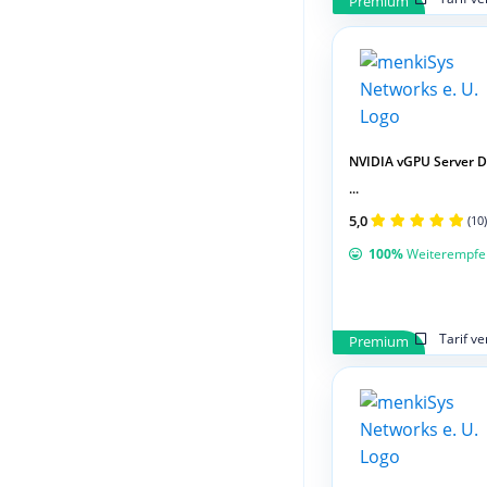
Premium
NVIDIA vGPU Server 
...
5,0
(10)
100%
Weiterempfe
Tarif v
Premium