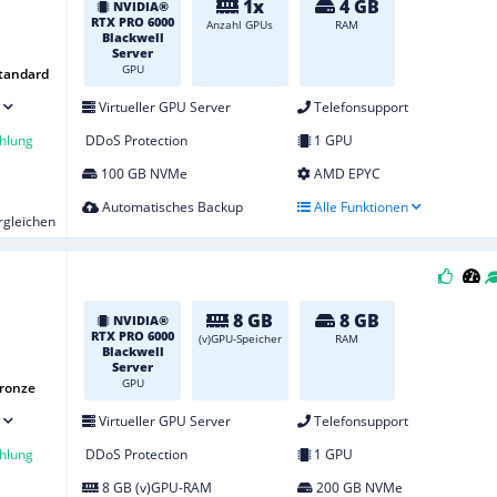
1x
4 GB
NVIDIA®
RTX PRO 6000
Anzahl GPUs
RAM
Blackwell
Server
GPU
tandard
Virtueller GPU Server
Telefonsupport
hlung
DDoS Protection
1 GPU
100 GB NVMe
AMD EPYC
Automatisches Backup
Alle Funktionen
ergleichen
8 GB
8 GB
NVIDIA®
RTX PRO 6000
(v)GPU-Speicher
RAM
Blackwell
Server
GPU
Bronze
Virtueller GPU Server
Telefonsupport
hlung
DDoS Protection
1 GPU
8 GB (v)GPU-RAM
200 GB NVMe