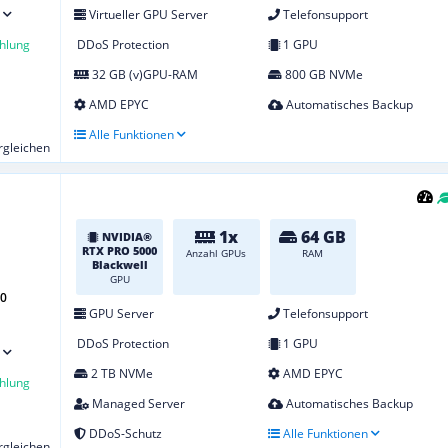
Virtueller GPU Server
Telefonsupport
hlung
DDoS Protection
1 GPU
32 GB (v)GPU-RAM
800 GB NVMe
AMD EPYC
Automatisches Backup
Alle Funktionen
ergleichen
1x
64 GB
NVIDIA®
RTX PRO 5000
Anzahl GPUs
RAM
Blackwell
GPU
00
GPU Server
Telefonsupport
DDoS Protection
1 GPU
2 TB NVMe
AMD EPYC
hlung
Managed Server
Automatisches Backup
DDoS-Schutz
Alle Funktionen
ergleichen