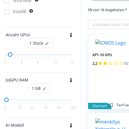
NVIDIA®
15
von 18 Angeboten.*
Intel®
SORTIEREN NACH STAT
Anzahl GPUs
1
Stück
AP1-10 GPU
0
4
8
11
15
2,2
(12
(v)GPU RAM
1
GB
Tarif v
Diamant
0
20
40
60
80
100
KI-Modell