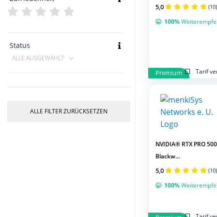
5,0
(10)
100%
Weiterempfe
Status
ALLE AUSGEWÄHLT
Tarif v
Premium
ALLE FILTER ZURÜCKSETZEN
NVIDIA® RTX PRO 50
Blackw...
5,0
(10)
100%
Weiterempfe
Tarif v