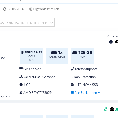
08.06.2026
Ergebnisse teilen
US, DURCHSCHNITTLICHER PREIS
Anzeig
1x
128 GB
NVIDIA® T4
GPU
Anzahl GPUs
RAM
1)
GPU
GPU Server
Telefonsupport
Geld-zurück-Garantie
DDoS Protection
1 GPU
1 TB NVMe SSD
AMD EPYC™ 7302P
Alle Funktionen
ergleichen