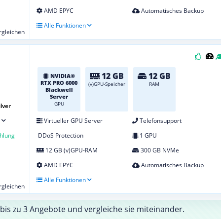
AMD EPYC
Automatisches Backup
Alle Funktionen
ergleichen
12 GB
12 GB
NVIDIA®
RTX PRO 6000
(v)GPU-Speicher
RAM
Blackwell
Server
GPU
lver
Virtueller GPU Server
Telefonsupport
hlung
DDoS Protection
1 GPU
12 GB (v)GPU-RAM
300 GB NVMe
AMD EPYC
Automatisches Backup
Alle Funktionen
ergleichen
bis zu 3 Angebote und vergleiche sie miteinander.