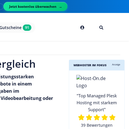
Jetzt kostenlos überwachen
l
Gutscheine
91
ergleich
Anzeige
WEBHOSTER IM FOKUS
eistungsstarken
ebote in einem
gaben im
"Top Managed Plesk
ng, Videobearbeitung oder
Hosting mit starkem
Support"
39 Bewertungen