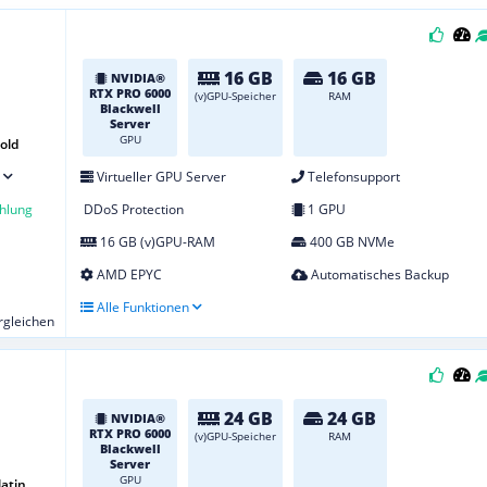
16 GB
16 GB
NVIDIA®
RTX PRO 6000
(v)GPU-Speicher
RAM
Blackwell
Server
GPU
old
Virtueller GPU Server
Telefonsupport
hlung
DDoS Protection
1 GPU
16 GB (v)GPU-RAM
400 GB NVMe
AMD EPYC
Automatisches Backup
Alle Funktionen
ergleichen
24 GB
24 GB
NVIDIA®
RTX PRO 6000
(v)GPU-Speicher
RAM
Blackwell
Server
GPU
atin