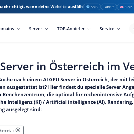
nachrichtigt, wenn deine Website ausfällt
SMS
Anruf
E-Mai
omains
Server
TOP-Anbieter
Service
Server in Österreich im V
 Suche nach einem AI GPU Server in Österreich, der mit l
n ausgestattet ist? Hier findest du spezielle Server Ang
n Renchenzentrum, die optimal für rechenintensive Auf
he Intelligenz (KI) / Artificial intelligence (AI), Renderi
g ausgelegt sind:
sterreich