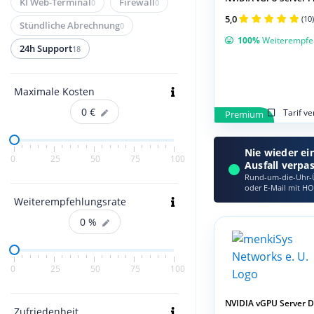
KI Web-Terminal
Firewall
0
0
5,0
(10)
Stündliche Abrechnung
0
100%
Weiterempfe
24h Support
18
Maximale Kosten
0
€
Tarif v
Premium
Nie wieder ei
0
25
50
75
100
Ausfall verpa
Rund-um-die-Uhr-Ü
oder E‑Mail mit HO
Weiterempfehlungsrate
0
%
0
25
50
75
100
NVIDIA vGPU Server 
Zufriedenheit