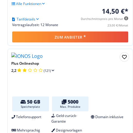
Alle Funktionen
14,50 €*
Tarifdetails
Durchschnittspreis pro Monat
Vertragslaufzeit: 12 Monate
23,00 €/Monat
*
ZUM ANBIETER
Plus Onlineshop
2,2
(121)
50 GB
5000
Speicherplatz
Max. Produkte
Geld-zurück-
Telefonsupport
Domain inklusive
Garantie
Mehrsprachig
Designvorlagen