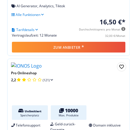
AI Generator, Analytics, Tiktok
Alle Funktionen
16,50 €*
Tarifdetails
Durchschnittspreis pro Monat
Vertragslaufzeit: 12 Monate
32,00 €/Monat
*
ZUM ANBIETER
Pro Onlineshop
2,2
(121)
10000
Unlimitiert
Speicherplatz
Max. Produkte
Geld-zurück-
Telefonsupport
Domain inklusive
Garantie