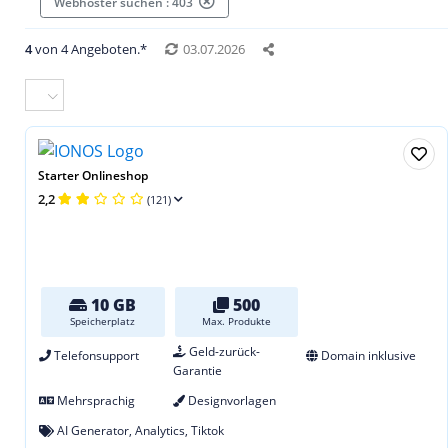
Webhoster suchen : 403
4
von 4 Angeboten.*
03.07.2026
Starter Onlineshop
2,2
(121)
10 GB
500
Speicherplatz
Max. Produkte
Geld-zurück-
Telefonsupport
Domain inklusive
Garantie
Mehrsprachig
Designvorlagen
AI Generator, Analytics, Tiktok