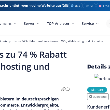
nachrichtigt, wenn deine Website ausfällt
SMS
Anruf
E-Mai
omains
Server
TOP-Anbieter
Service
i netcup: Bis zu 74 % Rabatt auf Root-Server, VPS, Webhosting und Domains
s zu 74 % Rabatt
bhosting und
Details
Diamant
zu netcup
Anbietern im deutschsprachigen
-Commerce, Entwicklerprojekte,
Kundenerf