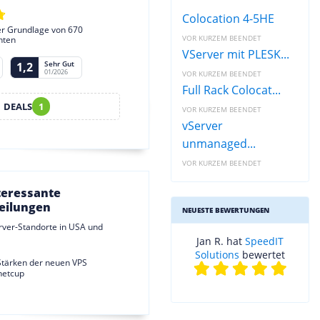
Colocation 4-5HE
er Grundlage von 670
VOR KURZEM BEENDET
hten
VServer mit PLESK...
Sehr Gut
1,2
01/2026
VOR KURZEM BEENDET
Full Rack Colocat...
DEALS
1
VOR KURZEM BEENDET
vServer
unmanaged...
VOR KURZEM BEENDET
teressante
eilungen
NEUESTE BEWERTUNGEN
rver-Standorte in USA und
Jan R. hat
SpeedIT
Solutions
bewertet
Stärken der neuen VPS
netcup