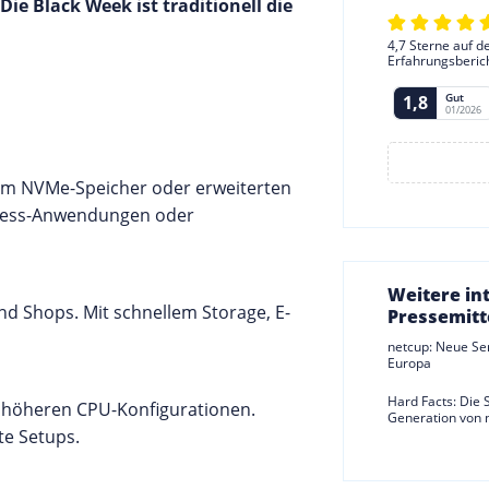
ie Black Week ist traditionell die
4,7 Sterne auf d
Erfahrungsberic
Gut
1,8
01/2026
hem NVMe-Speicher oder erweiterten
siness-Anwendungen oder
Weitere in
und Shops. Mit schnellem Storage, E-
Pressemitt
netcup: Neue Se
Europa
Hard Facts: Die 
r höheren CPU-Konfigurationen.
Generation von 
te Setups.