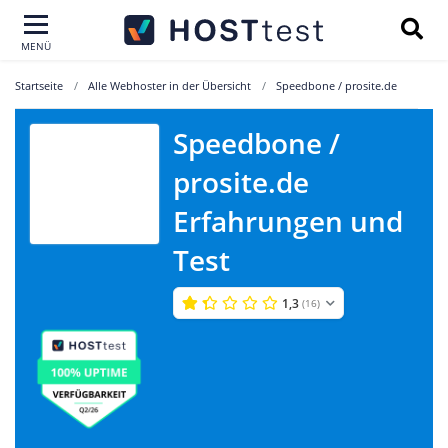
MENÜ
Startseite
Alle Webhoster in der Übersicht
Speedbone / prosite.de
Speedbone /
Speedbone /
prosite.de
prosite.de
Erfahrungen und
Test
1,3
(16)