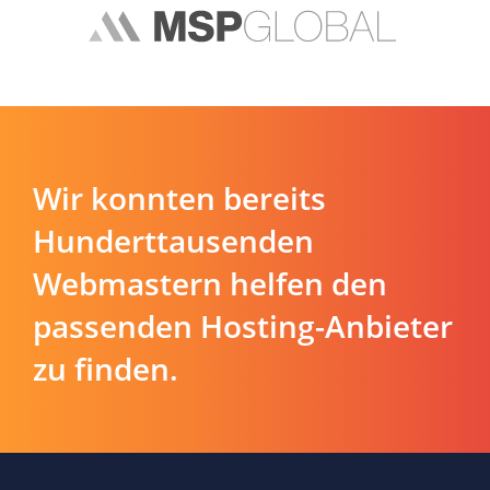
Wir konnten bereits
Hunderttausenden
Webmastern helfen den
passenden Hosting-Anbieter
zu finden.