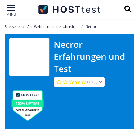
MENÜ
Startseite
Alle Webhoster in der Übersicht
Necror
Necror
Erfahrungen und
Necror
Test
0,0
(0)