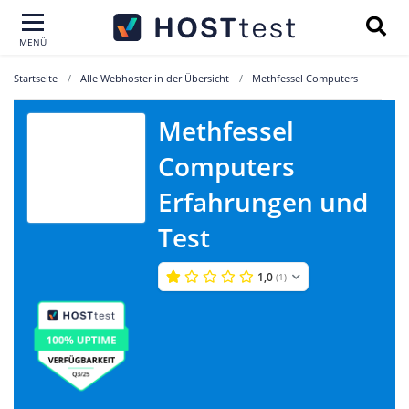
MENÜ
Startseite
Alle Webhoster in der Übersicht
Methfessel Computers
Methfessel
Methfessel
Computers
Computers
Erfahrungen und
Test
1,0
(1)