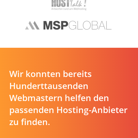
Wir konnten bereits
Hunderttausenden
Webmastern helfen den
passenden Hosting-Anbieter
zu finden.