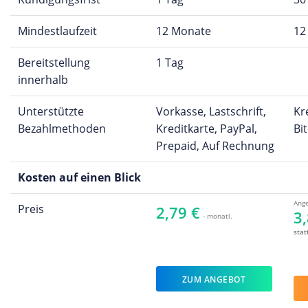
Mindestlaufzeit
12 Monate
12
Bereitstellung
1 Tag
innerhalb
Unterstützte
Vorkasse, Lastschrift,
Kr
Bezahlmethoden
Kreditkarte, PayPal,
Bi
Prepaid, Auf Rechnung
Kosten auf einen Blick
Ange
Preis
2,79 €
3,
- monatl.
stat
ZUM ANGEBOT