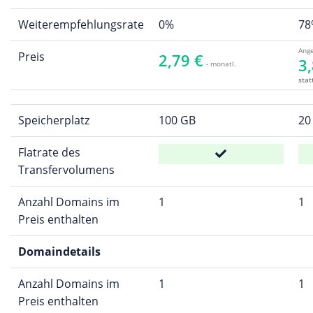
Weiterempfehlungsrate
0%
78
Ange
Preis
2,79 €
3,
- monatl.
stat
Speicherplatz
100 GB
20
Flatrate des
Transfervolumens
Anzahl Domains im
1
1
Preis enthalten
Domaindetails
Anzahl Domains im
1
1
Preis enthalten