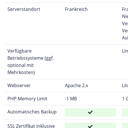
Serverstandort
Frankreich
Fr
Ni
Ve
Ve
As
Verfügbare
Li
Betriebssysteme (ggf.
optional mit
Mehrkosten)
Webserver
Apache 2.x
Li
PHP Memory Limit
-1 MB
1 
Automatisches Backup
SSL Zertifikat inklusive