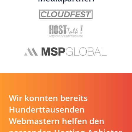
Wir konnten bereits
Hunderttausenden
Webmastern helfen den