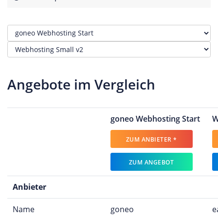
Angebote im Vergleich
goneo Webhosting Start
W
ZUM ANBIETER *
ZUM ANGEBOT
Anbieter
Name
goneo
e