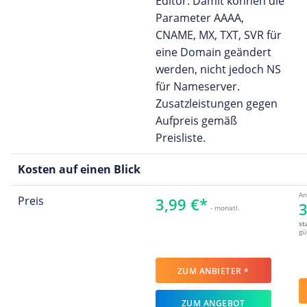
Editor: Damit können die
Parameter AAAA,
CNAME, MX, TXT, SVR für
eine Domain geändert
werden, nicht jedoch NS
für Nameserver.
Zusatzleistungen gegen
Aufpreis gemäß
Preisliste.
Kosten auf einen Blick
An
Preis
3,99 €*
3
- monatl.
st
gü
ZUM ANBIETER *
ZUM ANGEBOT