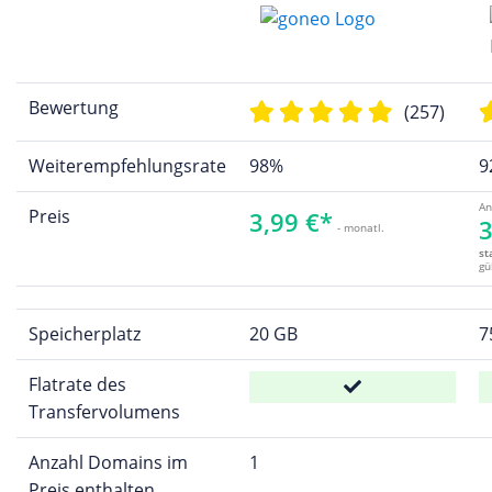
Bewertung
(257)
Weiterempfehlungsrate
98%
9
An
Preis
3,99 €*
3
- monatl.
st
gü
Speicherplatz
20 GB
7
Flatrate des
Transfervolumens
Anzahl Domains im
1
Preis enthalten