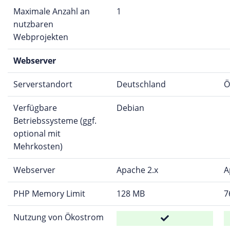
Maximale Anzahl an
1
nutzbaren
Webprojekten
Webserver
Serverstandort
Deutschland
Ö
Verfügbare
Debian
Betriebssysteme (ggf.
optional mit
Mehrkosten)
Webserver
Apache 2.x
A
PHP Memory Limit
128 MB
7
Nutzung von Ökostrom