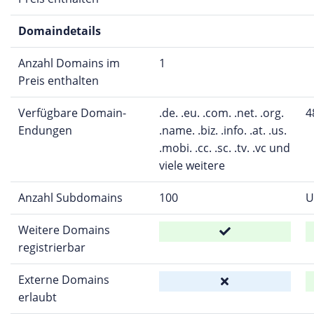
Domaindetails
Anzahl Domains im
1
Preis enthalten
Verfügbare Domain-
.de. .eu. .com. .net. .org.
4
Endungen
.name. .biz. .info. .at. .us.
.mobi. .cc. .sc. .tv. .vc und
viele weitere
Anzahl Subdomains
100
U
Weitere Domains
registrierbar
Externe Domains
erlaubt