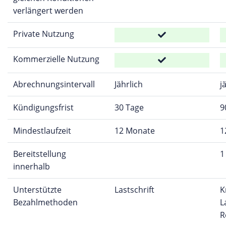
verlängert werden
Private Nutzung
Kommerzielle Nutzung
Abrechnungsintervall
Jährlich
j
Kündigungsfrist
30 Tage
9
Mindestlaufzeit
12 Monate
1
Bereitstellung
1
innerhalb
Unterstützte
Lastschrift
K
Bezahlmethoden
L
R