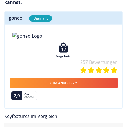
kannst.
goneo
Diamant
12
Angebote
257 Bewertungen
ZUM ANBIETER *
Gut
2,0
01/2026
Keyfeatures im Vergleich