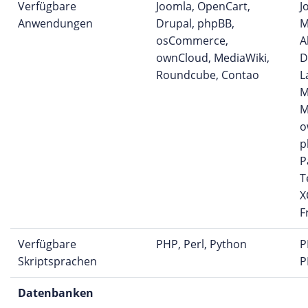
Verfügbare
Joomla, OpenCart,
J
Anwendungen
Drupal, phpBB,
M
osCommerce,
A
ownCloud, MediaWiki,
D
Roundcube, Contao
L
M
M
o
p
P
T
X
F
Verfügbare
PHP, Perl, Python
P
Skriptsprachen
P
Datenbanken