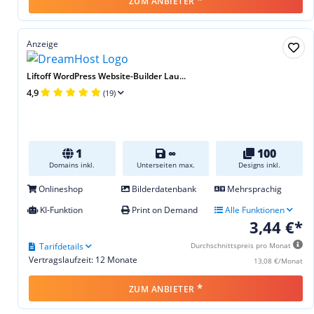
ZUM ANBIETER
Anzeige
Liftoff WordPress Website-Builder Lau...
4,9
(19)
1
∞
100
Domains inkl.
Unterseiten max.
Designs inkl.
Onlineshop
Bilderdatenbank
Mehrsprachig
KI-Funktion
Print on Demand
Alle Funktionen
3,44 €*
Tarifdetails
Durchschnittspreis pro Monat
Vertragslaufzeit: 12 Monate
13,08 €/Monat
*
ZUM ANBIETER