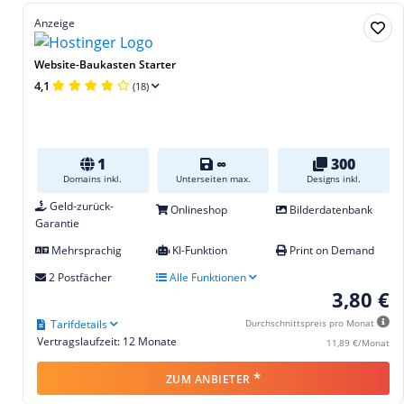
Anzeige
Website-Baukasten Starter
4,1
(18)
1
∞
300
Domains inkl.
Unterseiten max.
Designs inkl.
Geld-zurück-
Onlineshop
Bilderdatenbank
Garantie
Mehrsprachig
KI-Funktion
Print on Demand
2 Postfächer
Alle Funktionen
3,80 €
Tarifdetails
Durchschnittspreis pro Monat
Vertragslaufzeit: 12 Monate
11,89 €/Monat
*
ZUM ANBIETER