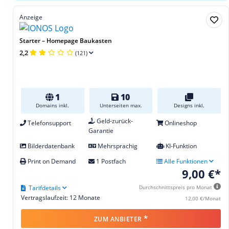
Anzeige
Starter – Homepage Baukasten
2,2
(121)
1
10
Domains inkl.
Unterseiten max.
Designs inkl.
Geld-zurück-
Telefonsupport
Onlineshop
Garantie
Bilderdatenbank
Mehrsprachig
KI-Funktion
Print on Demand
1 Postfach
Alle Funktionen
9,00 €*
Tarifdetails
Durchschnittspreis pro Monat
Vertragslaufzeit: 12 Monate
12,00 €/Monat
*
ZUM ANBIETER