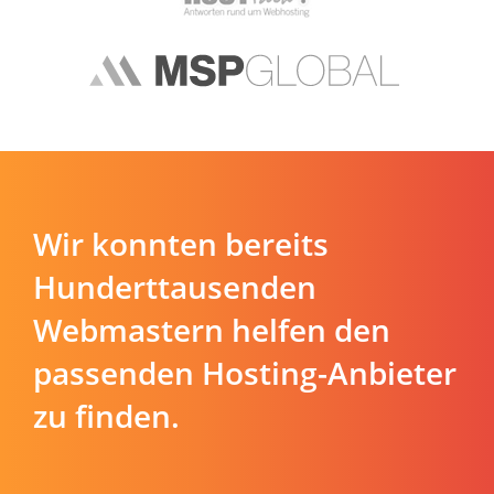
Wir konnten bereits
Hunderttausenden
Webmastern helfen den
passenden Hosting-Anbieter
zu finden.