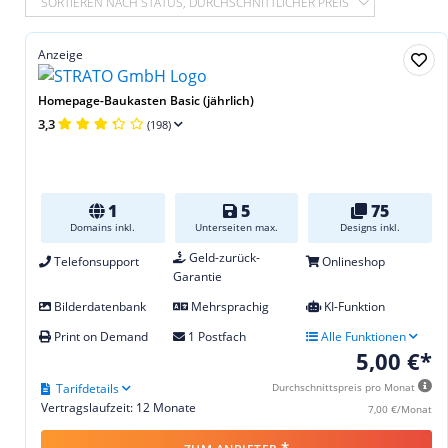
SORTIEREN NACH STATUS, DURCHSCHNITTLICHER PREIS
Anzeige
Homepage-Baukasten Basic (jährlich)
3,3
(198)
1
5
75
Domains inkl.
Unterseiten max.
Designs inkl.
Geld-zurück-
Telefonsupport
Onlineshop
Garantie
Bilderdatenbank
Mehrsprachig
KI-Funktion
Print on Demand
1 Postfach
Alle Funktionen
5,00 €*
Tarifdetails
Durchschnittspreis pro Monat
Vertragslaufzeit: 12 Monate
7,00 €/Monat
*