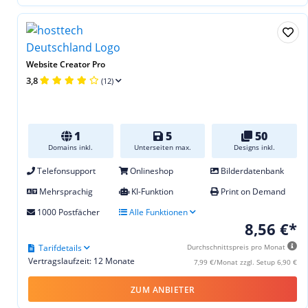
Website Creator Pro
3,8
(12)
1
5
50
Domains inkl.
Unterseiten max.
Designs inkl.
Telefonsupport
Onlineshop
Bilderdatenbank
Mehrsprachig
KI-Funktion
Print on Demand
1000 Postfächer
Alle Funktionen
8,56 €*
Tarifdetails
Durchschnittspreis pro Monat
Vertragslaufzeit: 12 Monate
7,99 €/Monat zzgl. Setup 6,90 €
ZUM ANBIETER