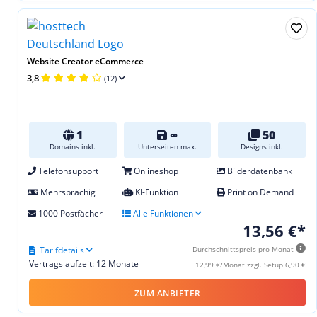
Website Creator eCommerce
3,8
(12)
1
∞
50
Domains inkl.
Unterseiten max.
Designs inkl.
Telefonsupport
Onlineshop
Bilderdatenbank
Mehrsprachig
KI-Funktion
Print on Demand
1000 Postfächer
Alle Funktionen
13,56 €*
Tarifdetails
Durchschnittspreis pro Monat
Vertragslaufzeit: 12 Monate
12,99 €/Monat zzgl. Setup 6,90 €
ZUM ANBIETER