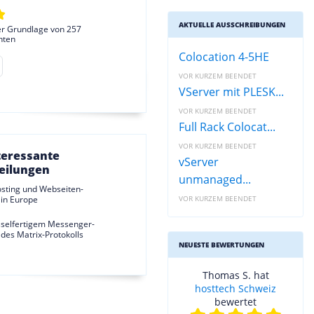
AKTUELLE AUSSCHREIBUNGEN
er Grundlage von 257
hten
Colocation 4-5HE
VOR KURZEM BEENDET
VServer mit PLESK...
VOR KURZEM BEENDET
Full Rack Colocat...
VOR KURZEM BEENDET
teressante
vServer
eilungen
unmanaged...
sting und Webseiten-
 in Europe
VOR KURZEM BEENDET
sselfertigem Messenger-
 des Matrix-Protokolls
NEUESTE BEWERTUNGEN
Thomas S. hat
hosttech Schweiz
bewertet