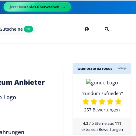
Jetzt kostenlos überwachen
l
Gutscheine
91
Anzeige
WEBHOSTER IM FOKUS
 zum Anbieter
"rundum zufrieden"
257 Bewertungen
+
4,2
/ 5 Sterne aus
111
externen Bewertungen
ahrungen