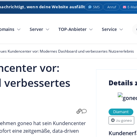
nachrichtigt, wenn deine Website ausfällt
SMS
Anruf
E-Mai
omains
Server
TOP-Anbieter
Service
neues Kundencenter vor: Modernes Dashboard und verbessertes Nutzererlebnis
ncenter vor:
 verbessertes
Details
Diamant
zu goneo
nehmen goneo hat sein Kundencenter
fort eine zeitgemäße, data-driven
Kundenerf