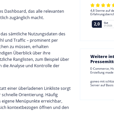
es Dashboard, das alle relevanten
4,8 Sterne auf d
Erfahrungsberic
lich zugänglich macht.
Gut
2,0
01/2026
, das sämtliche Nutzungsdaten des
l und Traffic – prominent per
uchen zu müssen, erhalten
ndigen Überblick über ihre
Weitere in
zliche Ranglisten, zum Beispiel über
Pressemitt
 die Analyse und Kontrolle der
E-Commerce, Ho
Erstellung made
goneo mit schlü
Server auf Basis
tt einer überladenen Linkliste sorgt
r schnelle Orientierung. Häufig
ls eigene Menüpunkte erreichbar,
sich kontextbezogen öffnen und den