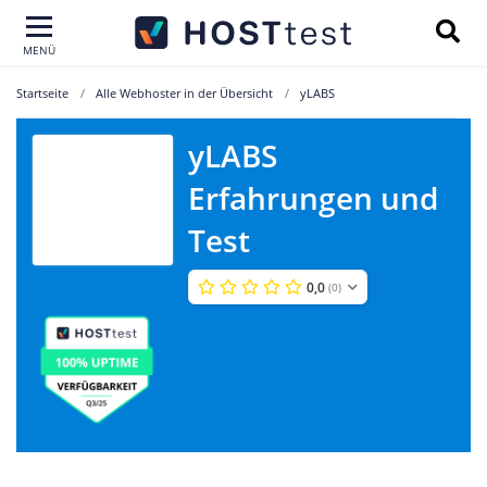
MENÜ
Startseite
Alle Webhoster in der Übersicht
yLABS
yLABS
Erfahrungen und
yLABS
Test
0,0
(0)