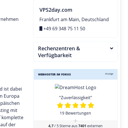
VPS2day.com
ernehmen
Frankfurt am Main, Deutschland
+49 69 348 75 11 50
Rechenzentren &
Verfügbarkeit
Anzeige
WEBHOSTER IM FOKUS
 ist dabei
in Europa
"Zuverlässigkeit"
opäischen
ting mit
19 Bewertungen
f komplette
+
auf der
4,7
/ 5 Sterne aus
7401
externen