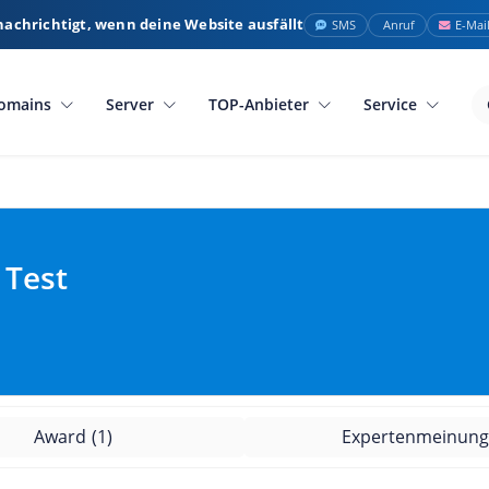
nachrichtigt, wenn deine Website ausfällt
SMS
Anruf
E-Mai
omains
Server
TOP-Anbieter
Service
 Test
Award
(1)
Expertenmeinun