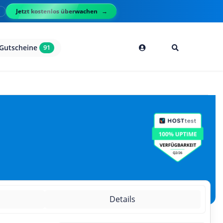
Jetzt kostenlos überwachen
l
Gutscheine
91
g
Details