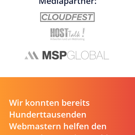
Mediapartner:
Wir konnten bereits
Hunderttausenden
Webmastern helfen den