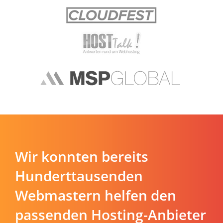
Wir konnten bereits
Hunderttausenden
Webmastern helfen den
passenden Hosting-Anbieter