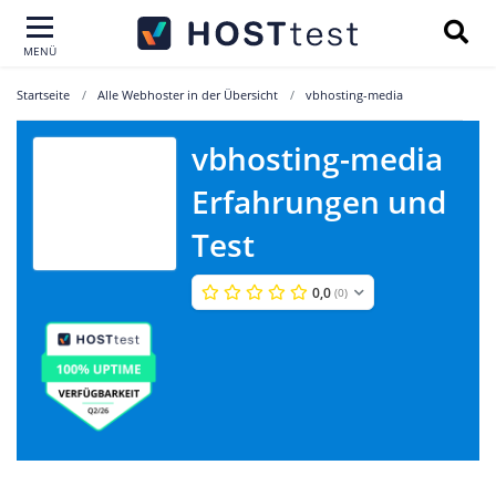
MENÜ
Startseite
Alle Webhoster in der Übersicht
vbhosting-media
vbhosting-media
vbhosting-
Erfahrungen und
media
Test
0,0
(0)