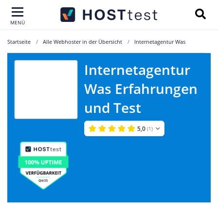
MENÜ
Startseite
Alle Webhoster in der Übersicht
Internetagentur Was
Internetagentur
Internetagentur
Was Erfahrungen
Was
und Test
5,0
(1)