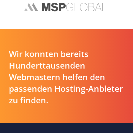
Wir konnten bereits
Hunderttausenden
Webmastern helfen den
passenden Hosting-Anbieter
zu finden.