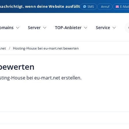
nachrichtigt, wenn deine Website ausfällt
SMS
Anruf
E-Mai
omains
Server
TOP-Anbieter
Service
.net
Hosting-House bei eu-mart.net bewerten
 bewerten
ting-House bei eu-mart.net erstellen.