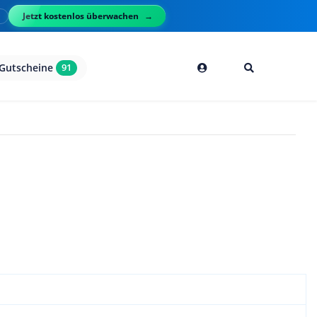
Jetzt kostenlos überwachen
l
Gutscheine
91