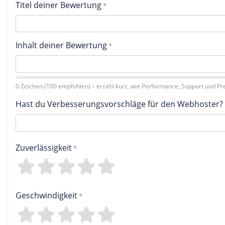
Titel deiner Bewertung
Inhalt deiner Bewertung
0 Zeichen (100 empfohlen) – erzähl kurz, wie Performance, Support und Pre
Hast du Verbesserungsvorschläge für den Webhoster?
Zuverlässigkeit
4
3
2
1
0
Geschwindigkeit
4
3
2
1
0