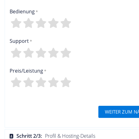
Bedienung
4
3
2
1
0
Support
4
3
2
1
0
Preis/Leistung
4
3
2
1
0
WEITER ZUM N
Schritt 2/3:
Profil & Hosting-Details