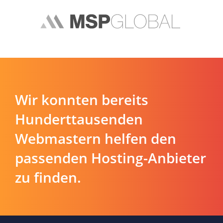
Wir konnten bereits
Hunderttausenden
Webmastern helfen den
passenden Hosting-Anbieter
zu finden.