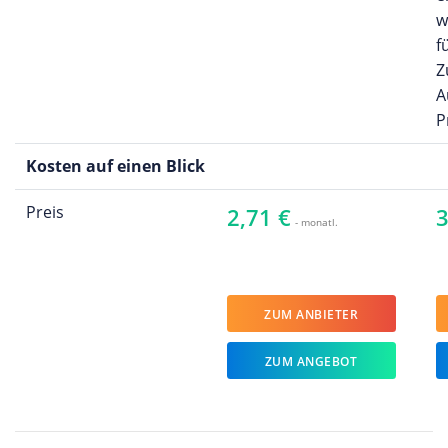
w
f
Z
A
P
Kosten auf einen Blick
Preis
2,71 €
3
- monatl.
ZUM ANBIETER
ZUM ANGEBOT