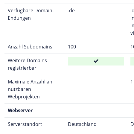
Verfügbare Domain-
.de
.
Endungen
.
.
v
Anzahl Subdomains
100
1
Weitere Domains
registrierbar
Maximale Anzahl an
1
nutzbaren
Webprojekten
Webserver
Serverstandort
Deutschland
D