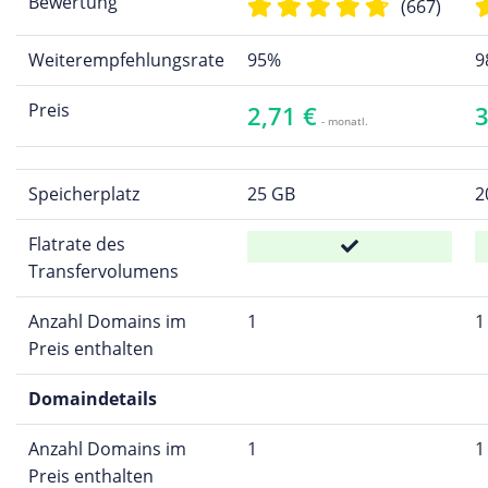
Bewertung
(667)
Weiterempfehlungsrate
95%
9
Preis
2,71 €
3
- monatl.
Speicherplatz
25 GB
2
Flatrate des
Transfervolumens
Anzahl Domains im
1
1
Preis enthalten
Domaindetails
Anzahl Domains im
1
1
Preis enthalten