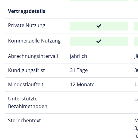
Vertragsdetails
Private Nutzung
Kommerzielle Nutzung
Abrechnungsintervall
jährlich
J
Kündigungsfrist
31 Tage
3
Mindestlaufzeit
12 Monate
1
Unterstützte
L
Bezahlmethoden
Sternchentext
M
3
f