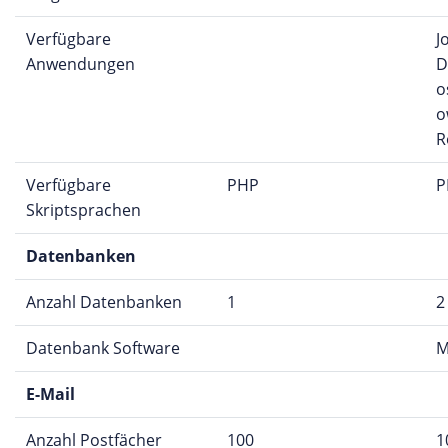
Verfügbare
J
Anwendungen
D
o
o
R
Verfügbare
PHP
P
Skriptsprachen
Datenbanken
Anzahl Datenbanken
1
2
Datenbank Software
M
E-Mail
Anzahl Postfächer
100
1