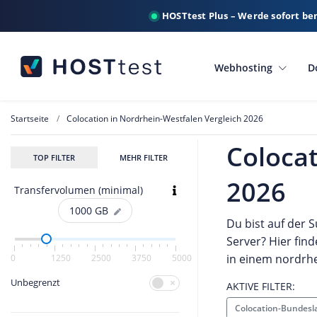
HOSTtest Plus – Werde sofort be
Webhosting
D
Startseite
Colocation in Nordrhein-Westfalen Vergleich 2026
Colocat
TOP FILTER
MEHR FILTER
2026
Transfervolumen (minimal)
1000
GB
Du bist auf der 
Server? Hier fin
in einem nordrh
0
1250
2500
3750
5000
Unbegrenzt
AKTIVE FILTER:
Colocation-Bundesl