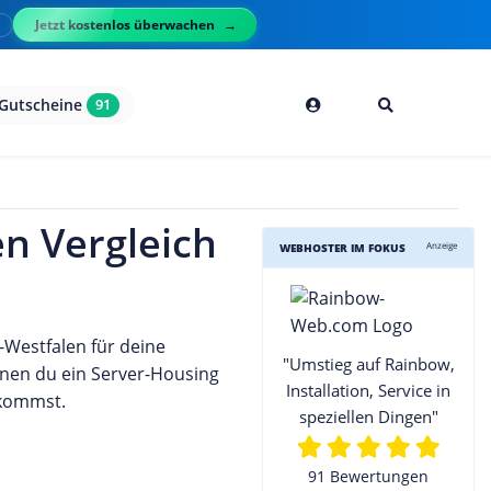
Jetzt kostenlos überwachen
l
Gutscheine
91
n Vergleich
Anzeige
WEBHOSTER IM FOKUS
-Westfalen für deine
"Umstieg auf Rainbow,
enen du ein Server-Housing
Installation, Service in
ekommst.
speziellen Dingen"
91 Bewertungen