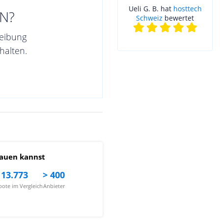
Ueli G. B. hat
hosttech
N?
Schweiz
bewertet
reibung
halten.
auen kannst
13.773
> 400
ote im Vergleich
Anbieter