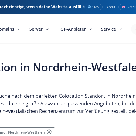
nachrichtigt, wenn deine Website ausfällt
SMS
Anruf
E-Mai
omains
Server
TOP-Anbieter
Service
ion in Nordrhein-Westfale
Suche nach dem perfekten Colocation Standort in Nordrhein
dest du eine große Auswahl an passenden Angeboten, bei d
ein-westfälischen Rechenzentrum zur Verfügung gestellt b
and : Nordrhein-Westfalen