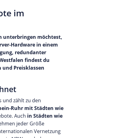
ote im
m unterbringen möchtest,
erver-Hardware in einem
rgung, redundanter
Westfalen findest du
n und Preisklassen
chnet
 und zählt zu den
hein-Ruhr mit Städten wie
gebote. Auch
in Städten wie
nehmen jeder Größe
nternationalen Vernetzung