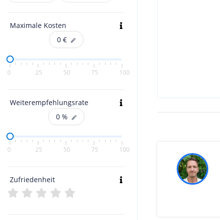
Maximale Kosten
0
€
0
25
50
75
100
Weiterempfehlungsrate
0
%
0
25
50
75
100
Zufriedenheit