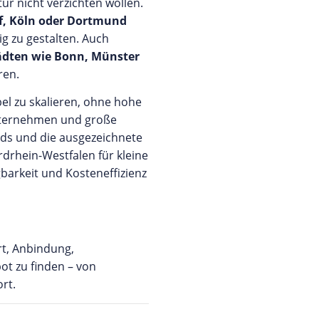
tur nicht verzichten wollen.
rf, Köln oder Dortmund
ig zu gestalten. Auch
ädten wie Bonn, Münster
ren.
bel zu skalieren, ohne hohe
 Unternehmen und große
ards und die ausgezeichnete
rdrhein-Westfalen für kleine
gbarkeit und Kosteneffizienz
rt, Anbindung,
ot zu finden – von
rt.