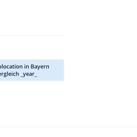
olocation in Bayern
ergleich _year_