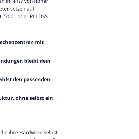
men in NRW von hoher
eter setzen auf
O 27001 oder PCI DSS.
Rechenzentren mit
ndungen bleibt dein
wählst den passenden
uktur, ohne selbst ein
die ihre Hardware selbst