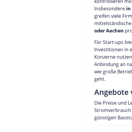
kontrollieren möc
Insbesondere
in
greifen viele Fir
mittelständisch
oder Aachen
pr
Für Start-ups bie
Investitionen in
Konzerne nutzen 
Anbindung an nat
wie große Betrie
geht.
Angebote 
Die Preise und L
Stromverbrauch u
günstigen Basis