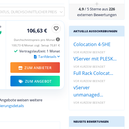
+
4,9
/ 5 Sterne aus
226
TATUS, DURCHSCHNITTLICHER PREIS
externen Bewertungen
e
106,63 €
AKTUELLE AUSSCHREIBUNGEN
Durchschnittspreis pro Monat
Colocation 4-5HE
100,73 €/Monat zzgl. Setup 70,81 €
Vertragslaufzeit: 1 Monat
VOR KURZEM BEENDET
Tarifdetails
VServer mit PLESK...
VOR KURZEM BEENDET
ZUM ANBIETER
Full Rack Colocat...
ZUM ANGEBOT
VOR KURZEM BEENDET
vServer
unmanaged...
e Angebote weisen weitere
VOR KURZEM BEENDET
ierungsdetails
NEUESTE BEWERTUNGEN