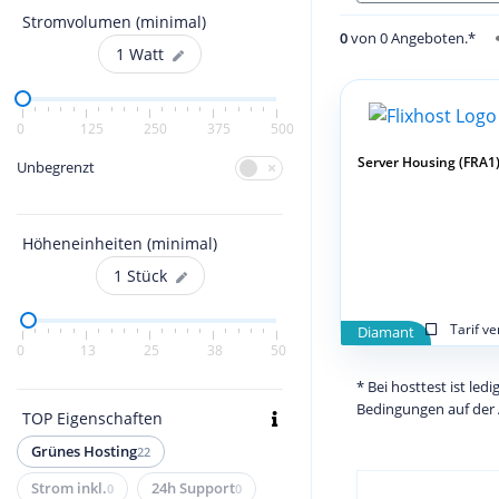
Stromvolumen (minimal)
0
von 0 Angeboten.*
1
Watt
0
125
250
375
500
Server Housing (FRA1) 
Unbegrenzt
Höheneinheiten (minimal)
1
Stück
Tarif v
Diamant
0
13
25
38
50
* Bei hosttest ist le
Bedingungen auf der 
TOP Eigenschaften
Grünes Hosting
22
Strom inkl.
24h Support
0
0