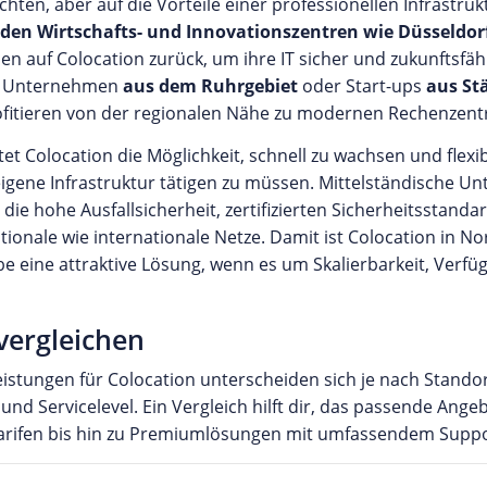
hten, aber auf die Vorteile einer professionellen Infrastruk
 den Wirtschafts- und Innovationszentren wie Düsseldo
men auf Colocation zurück, um ihre IT sicher und zukunftsfäh
e Unternehmen
aus dem Ruhrgebiet
oder Start-ups
aus St
ofitieren von der regionalen Nähe zu modernen Rechenzent
tet Colocation die Möglichkeit, schnell zu wachsen und flexi
 eigene Infrastruktur tätigen zu müssen. Mittelständische
die hohe Ausfallsicherheit, zertifizierten Sicherheitsstand
ionale wie internationale Netze. Damit ist Colocation in No
be eine attraktive Lösung, wenn es um Skalierbarkeit, Verfü
vergleichen
eistungen für Colocation unterscheiden sich je nach Stando
nd Servicelevel. Ein Vergleich hilft dir, das passende Angeb
tarifen bis hin zu Premiumlösungen mit umfassendem Suppo