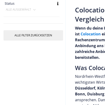
Status
Colocati
ALLE AUSGEWÄHLT
Vergleich
Wenn du deine I
ist
Colocation
ei
ALLE FILTER ZURÜCKSETZEN
Rechenzentrum a
Anbindung ans I
zahlreiche Anbi
bereitstellen.
Was Coloc
Nordrhein-Westfa
wichtigsten Wirt
Düsseldorf, Kö
Bonn, Duisburg
ansprechen. Dank