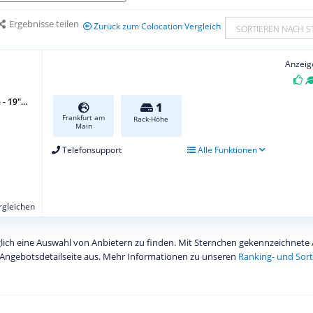
Ergebnisse teilen
Zurück zum Colocation Vergleich
SORTIEREN NACH S
Anzeig
- 19″...
1
Frankfurt am
Rack-Höhe
Main
Telefonsupport
Alle Funktionen
ergleichen
diglich eine Auswahl von Anbietern zu finden. Mit Sternchen gekennzeichnet
Angebotsdetailseite aus. Mehr Informationen zu unseren
Ranking- und Sort