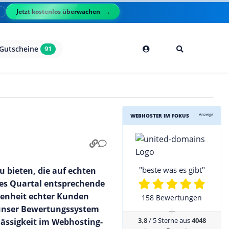
Jetzt kostenlos überwachen
l
Gutscheine
91
Anzeige
WEBHOSTER IM FOKUS
"beste was es gibt"
u bieten, die auf echten
des Quartal entsprechende
edenheit echter Kunden
158 Bewertungen
+
e unser Bewertungssystem
3,8
/ 5 Sterne aus
4048
ässigkeit im Webhosting-