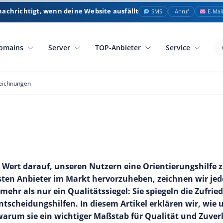
nachrichtigt, wenn deine Website ausfällt
SMS
Anruf
E-Mai
omains
Server
TOP-Anbieter
Service
zeichnungen
Wert darauf, unseren Nutzern eine Orientierungshilfe z
sten Anbieter im Markt hervorzuheben, zeichnen wir je
ehr als nur ein Qualitätssiegel: Sie spiegeln die Zufri
ntscheidungshilfen. In diesem Artikel erklären wir, wi
arum sie ein wichtiger Maßstab für Qualität und Zuverl