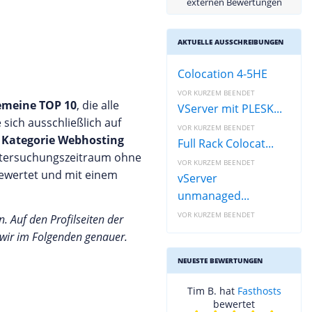
externen Bewertungen
AKTUELLE AUSSCHREIBUNGEN
Colocation 4-5HE
VOR KURZEM BEENDET
emeine TOP 10
, die alle
VServer mit PLESK...
e sich ausschließlich auf
VOR KURZEM BEENDET
n Kategorie Webhosting
Full Rack Colocat...
Untersuchungszeitraum ohne
VOR KURZEM BEENDET
ewertet und mit einem
vServer
unmanaged...
VOR KURZEM BEENDET
 Auf den Profilseiten der
 wir im Folgenden genauer.
NEUESTE BEWERTUNGEN
Tim B. hat
Fasthosts
bewertet