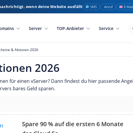
nachrichtigt, wenn deine Website ausfällt
SMS
Anruf
E-Mai
omains
Server
TOP-Anbieter
Service
cheine & Aktionen 2026
tionen 2026
onen für einen vServer? Dann findest du hier passende Ang
ervers bares Geld sparen.
Spare 90 % auf die ersten 6 Monate