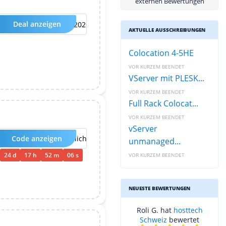
externen Bewertungen
Deal anzeigen
HOSTTEST-VPSL90-2026-12M
AKTUELLE AUSSCHREIBUNGEN
Colocation 4-5HE
VOR KURZEM BEENDET
VServer mit PLESK...
VOR KURZEM BEENDET
Full Rack Colocat...
VOR KURZEM BEENDET
vServer
Code anzeigen
Kein Code erforderlich
unmanaged...
24
d
17
h
52
m
05
s
VOR KURZEM BEENDET
NEUESTE BEWERTUNGEN
Roli G. hat
hosttech
Schweiz
bewertet