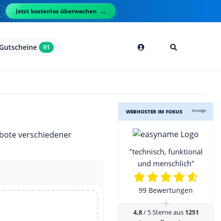
Jetzt kostenlos überwachen
l
Gutscheine
91
Anzeige
WEBHOSTER IM FOKUS
ebote verschiedener
"technisch, funktional
und menschlich"
99 Bewertungen
+
4,8
/ 5 Sterne aus
1251