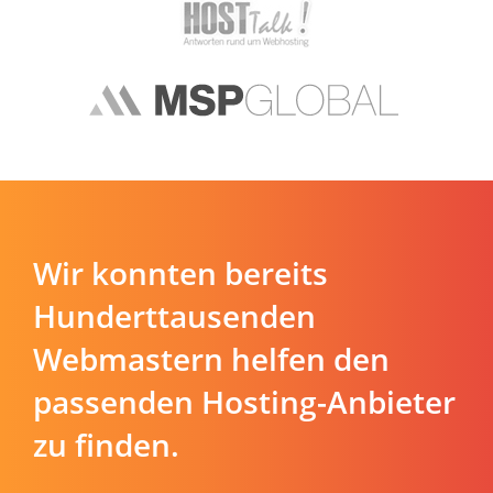
Wir konnten bereits
Hunderttausenden
Webmastern helfen den
passenden Hosting-Anbieter
zu finden.