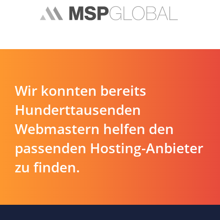
Wir konnten bereits
Hunderttausenden
Webmastern helfen den
passenden Hosting-Anbieter
zu finden.