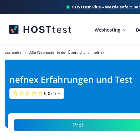
HOSTtest Plus – Werde sofort be
Webhosting
D
Startseite
Alle Webhoster in der Übersicht
nefnex
nefnex Erfahrungen und Test
0,0
(0)
Profil