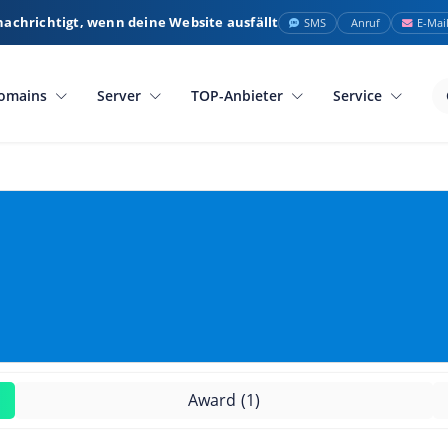
nachrichtigt, wenn deine Website ausfällt
SMS
Anruf
E-Mai
omains
Server
TOP-Anbieter
Service
Award
(1)