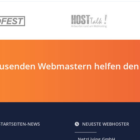
ausenden Webmastern helfen den
STARTSEITEN-NEWS
NEUESTE WEBHOSTER
NetzLiving GmbH