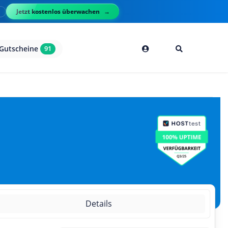
Jetzt kostenlos überwachen
l
Gutscheine
91
Details