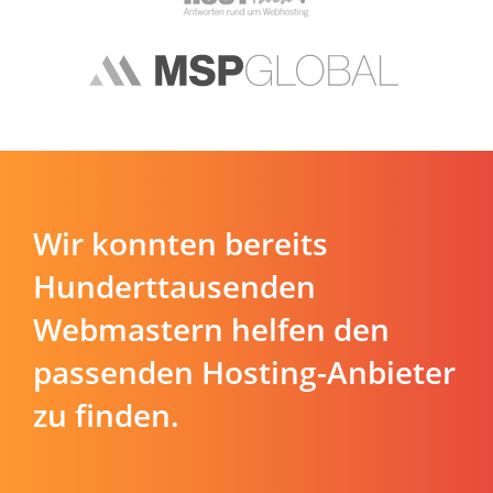
Wir konnten bereits
Hunderttausenden
Webmastern helfen den
passenden Hosting-Anbieter
zu finden.