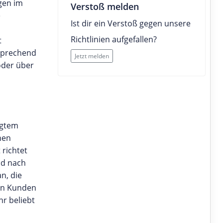
ngen im
Verstoß melden
e
Ist dir ein Verstoß gegen unsere
Richtlinien aufgefallen?
t
tsprechend
Jetzt melden
oder über
igtem
nen
richtet
nd nach
n, die
en Kunden
r beliebt