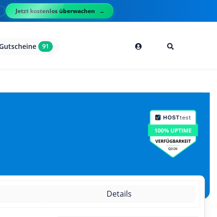
Jetzt kostenlos überwachen
l
Gutscheine
91
g
Details