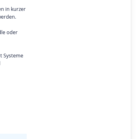
n in kurzer
werden.
dle oder
nt Systeme
d