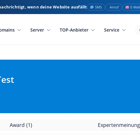
nachrichtigt, wenn deine Website ausfällt
SMS
Anruf
E-Mai
omains
Server
TOP-Anbieter
Service
Test
Award
(1)
Expertenmeinun