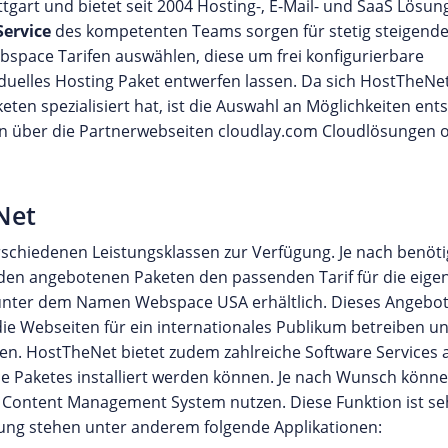
tgart und bietet seit 2004 Hosting-, E-Mail- und SaaS Lösu
Service
des kompetenten Teams sorgen für stetig steigend
space Tarifen auswählen, diese um frei konfigurierbare
iduelles Hosting Paket entwerfen lassen. Da sich HostTheNe
eten spezialisiert hat, ist die Auswahl an Möglichkeiten en
über die Partnerwebseiten cloudlay.com Cloudlösungen 
Net
schiedenen Leistungsklassen zur Verfügung. Je nach benöt
den angebotenen Paketen den passenden Tarif für die eige
 unter dem Namen Webspace USA erhältlich. Dieses Angebot 
ie Webseiten für ein internationales Publikum betreiben u
n. HostTheNet bietet zudem zahlreiche Software Services a
 Paketes installiert werden können. Je nach Wunsch könn
n Content Management System nutzen. Diese Funktion ist seh
gung stehen unter anderem folgende Applikationen: