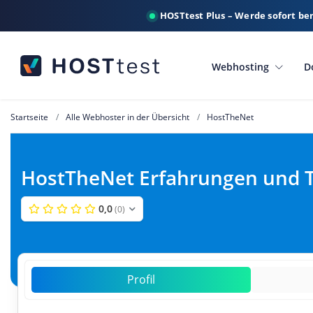
HOSTtest Plus – Werde sofort be
Webhosting
D
Startseite
Alle Webhoster in der Übersicht
HostTheNet
HostTheNet Erfahrungen und 
0,0
(0)
Profil