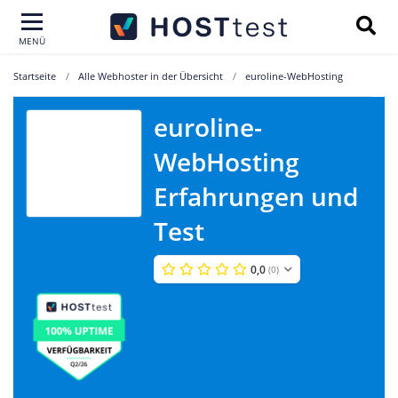
MENÜ
Startseite
Alle Webhoster in der Übersicht
euroline-WebHosting
euroline-
euroline-
WebHosting
WebHosting
Erfahrungen und
Test
0,0
(0)