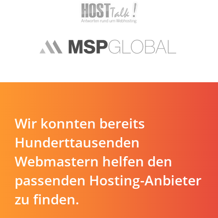
Wir konnten bereits
Hunderttausenden
Webmastern helfen den
passenden Hosting-Anbieter
zu finden.