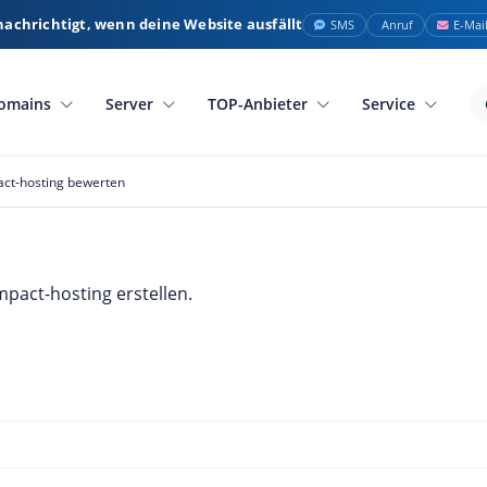
nachrichtigt, wenn deine Website ausfällt
SMS
Anruf
E-Mai
omains
Server
TOP-Anbieter
Service
ct-hosting bewerten
pact-hosting erstellen.