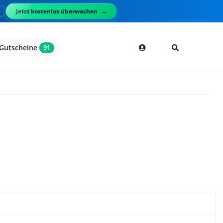
Jetzt kostenlos überwachen
l
Gutscheine
91