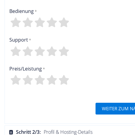
Bedienung
4
3
2
1
0
Support
4
3
2
1
0
Preis/Leistung
4
3
2
1
0
WEITER ZUM N
Schritt 2/3:
Profil & Hosting-Details