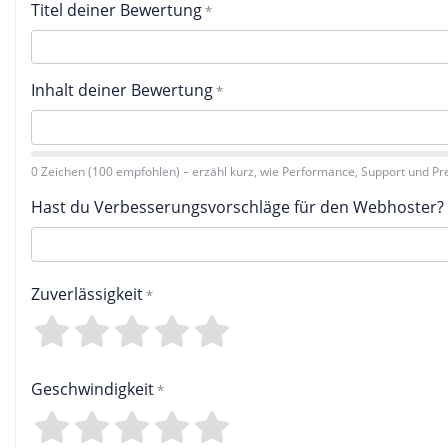
Titel deiner Bewertung
Inhalt deiner Bewertung
0 Zeichen (100 empfohlen) – erzähl kurz, wie Performance, Support und Pre
Hast du Verbesserungsvorschläge für den Webhoster?
Zuverlässigkeit
4
3
2
1
0
Geschwindigkeit
4
3
2
1
0