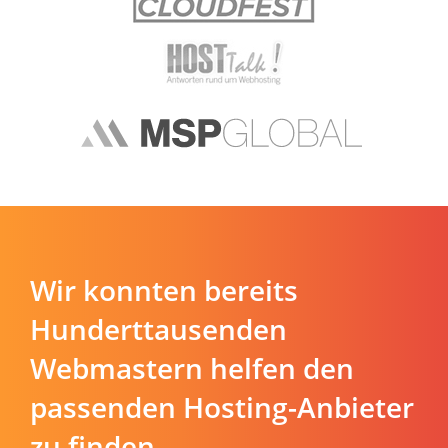
Wir konnten bereits
Hunderttausenden
Webmastern helfen den
passenden Hosting-Anbieter
zu finden.