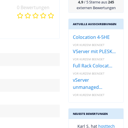
4,9
/ 5 Sterne aus
245
0 Bewertungen
externen Bewertungen
AKTUELLE AUSSCHREIBUNGEN
Colocation 4-5HE
VOR KURZEM BEENDET
VServer mit PLESK...
VOR KURZEM BEENDET
Full Rack Colocat...
VOR KURZEM BEENDET
vServer
unmanaged...
VOR KURZEM BEENDET
NEUESTE BEWERTUNGEN
Karl S. hat
hosttech