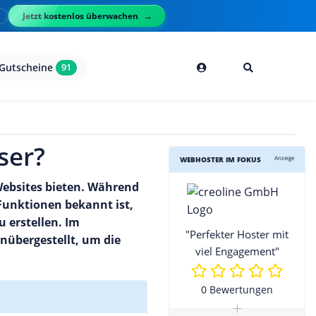
Jetzt kostenlos überwachen
l
Gutscheine
91
ser?
Anzeige
WEBHOSTER IM FOKUS
Websites bieten. Während
Funktionen bekannt ist,
 erstellen. Im
"Perfekter Hoster mit
nübergestellt, um die
viel Engagement"
0 Bewertungen
+