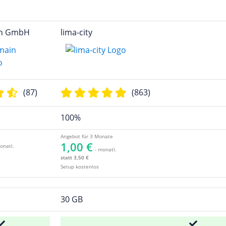
in GmbH
lima-city
(87)
(863)
100%
Angebot für 3 Monate
1,00 €
onatl.
- monatl.
statt 3,50 €
Setup kostenlos
30 GB