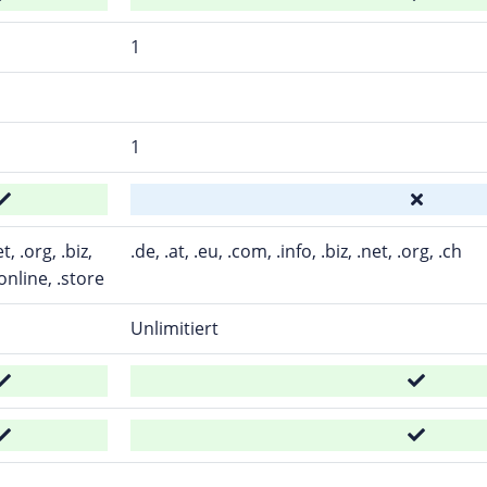
1
1
t, .org, .biz,
.de, .at, .eu, .com, .info, .biz, .net, .org, .ch
.online, .store
Unlimitiert