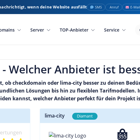
nachrichtigt, wenn deine Website ausfällt
SMS
Anruf
E-Mai
omains
Server
TOP-Anbieter
Service
 - Welcher Anbieter ist bes
, ob checkdomain oder lima-city besser zu deinen Bedür
ndlichen Lösungen bis hin zu flexiblen Tarifmodellen. I
iden kannst, welcher Anbieter perfekt für dein Projekt is
lima-city
Diamant
wertungen
355