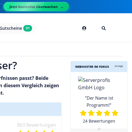
Jetzt kostenlos überwachen
l
Gutscheine
91
ser?
Anzeige
WEBHOSTER IM FOKUS
fnissen passt? Beide
n diesem Vergleich zeigen
t.
"Der Name ist
Programm!"
24 Bewertungen
863 Bewertungen
+