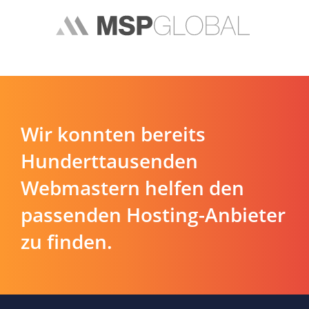
Wir konnten bereits
Hunderttausenden
Webmastern helfen den
passenden Hosting-Anbieter
zu finden.